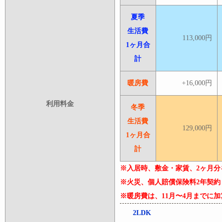
夏季
生活費
113,000円
1ヶ月合
計
暖房費
+16,000円
利用料金
冬季
生活費
129,000円
1ヶ月合
計
※入居時、敷金・家賃、2ヶ月分
※火災、個人賠償保険料2年契約 2
※暖房費は、11月〜4月までに
2LDK