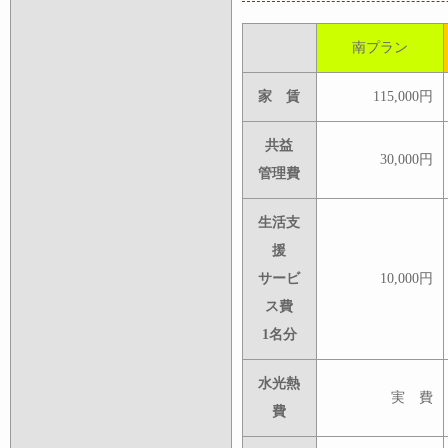
南プラン
家 賃
115,000円
共益
30,000円
管理費
生活支
援
サービ
10,000円
ス費
1名分
水光熱
実 費
費