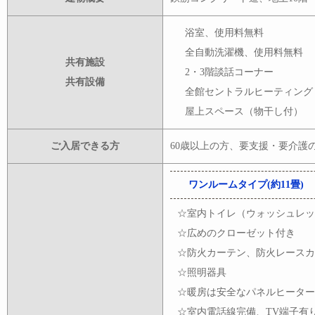
浴室、使用料無料
全自動洗濯機、使用料無料
共有施設
2・3階談話コーナー
共有設備
全館セントラルヒーティング
屋上スペース（物干し付）
ご入居できる方
60歳以上の方、要支援・要介護
ワンルームタイプ(約11畳)
☆室内トイレ（ウォッシュレッ
☆広めのクローゼット付き
☆防火カーテン、防火レースカ
☆照明器具
☆暖房は安全なパネルヒーター
☆室内電話線完備、TV端子有