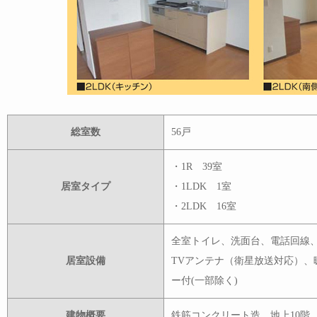
総室数
56戸
・1R 39室
居室タイプ
・1LDK 1室
・2LDK 16室
全室トイレ、洗面台、電話回線
居室設備
TVアンテナ（衛星放送対応）、
ー付(一部除く)
建物概要
鉄筋コンクリート造、地上10階